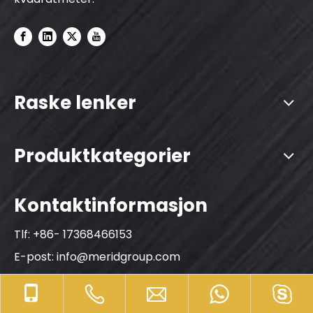
Raske lenker
Produktkategorier
Kontaktinformasjon
Tlf: +86- 17368466153
E-post:
info@meridgroup.com
WhatsApp: +86- 18669856807
Skype: +86- 18669856807