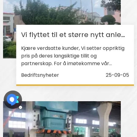
Vi flyttet til et større nytt anlegg i august 2025
Kjære verdsatte kunder, Vi setter oppriktig
pris på deres langsiktige tillit og
partnerskap. For å imøtekomme vår
virksomhetsutvidelse og gi økt
Bedriftsnyheter
25-09-05
produksjonskapasitet, er vi glade for å
informere deg om at fabrikken vår har
flyttet til et nytt moderne anlegg med
virkning fra 18. august 2025 Ny
kontaktinformasjon: Fabrikk