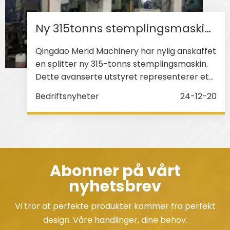
Ny 315tonns stemplingsmaskin ankommet - Merid
Qingdao Merid Machinery har nylig anskaffet
en splitter ny 315-tonns stemplingsmaskin.
Dette avanserte utstyret representerer et
betydelig tillegg til selskapets
Bedriftsnyheter
24-12-20
produksjonsevne. Den 315 tonn tunge
stemplingsmaskinen er designet med tanke
på høy presisjon og holdbarhet.
Abonner på vårt
nyhetsbrev
Vi tror at perfekte produkter kommer fra perfekt
design. Våre handlinger, dine behov.