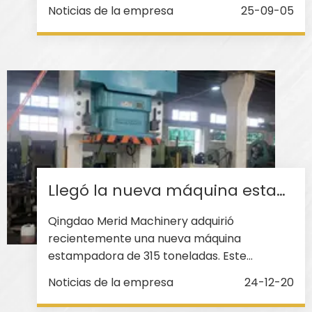
expansión comercial y brindar una mayor
Noticias de la empresa
25-09-05
capacidad de producción, nos complace
informarle que nuestra fábrica se mudó a
unas nuevas instalaciones modernas a partir
del 18 de agosto de 2025. Nuevos datos de
contacto: Fábrica
Llegó la nueva máquina estampadora de 315 toneladas - Merid
Qingdao Merid Machinery adquirió
recientemente una nueva máquina
estampadora de 315 toneladas. Este
avanzado equipo representa una
Noticias de la empresa
24-12-20
importante adición a las capacidades de
fabricación de la empresa. La máquina