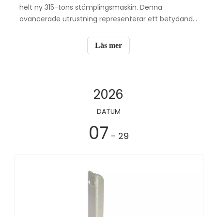
helt ny 315-tons stämplingsmaskin. Denna
avancerade utrustning representerar ett betydande
tillskott till företagets tillverkningskapacitet. Den 315
ton tunga stämplingsmaskinen är designad med
Läs mer
hög precision och hållbarhet i åtanke.
2026
DATUM
07
- 29