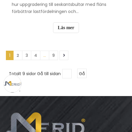
hur uppgradering till sexkantsbultar med fläns
förbättrar lastfördelningen och
monteringseffektiviteten.
Läs mer
1
2
3
4
...
9
Totalt 9 sidor Gå till sidan
Gå