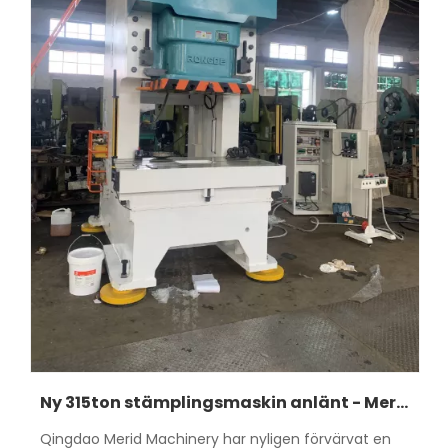
Ny 315ton stämplingsmaskin anlänt - Merid
Qingdao Merid Machinery har nyligen förvärvat en