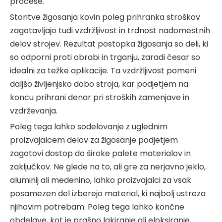
procese.
Storitve žigosanja kovin poleg prihranka stroškov
zagotavljajo tudi vzdržljivost in trdnost nadomestnih
delov strojev. Rezultat postopka žigosanja so deli, ki
so odporni proti obrabi in trganju, zaradi česar so
idealni za težke aplikacije. Ta vzdržljivost pomeni
daljšo življenjsko dobo stroja, kar podjetjem na
koncu prihrani denar pri stroških zamenjave in
vzdrževanja.
Poleg tega lahko sodelovanje z uglednim
proizvajalcem delov za žigosanje podjetjem
zagotovi dostop do široke palete materialov in
zaključkov. Ne glede na to, ali gre za nerjavno jeklo,
aluminij ali medenino, lahko proizvajalci za vsak
posamezen del izberejo material, ki najbolj ustreza
njihovim potrebam. Poleg tega lahko končne
obdelave, kot je prašno lakiranje ali eloksiranje,