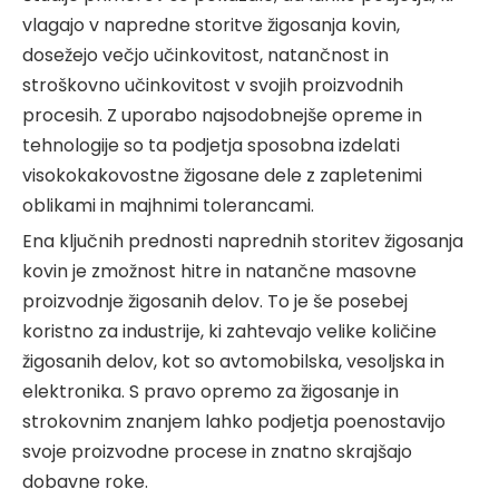
vlagajo v napredne storitve žigosanja kovin,
dosežejo večjo učinkovitost, natančnost in
stroškovno učinkovitost v svojih proizvodnih
procesih. Z uporabo najsodobnejše opreme in
tehnologije so ta podjetja sposobna izdelati
visokokakovostne žigosane dele z zapletenimi
oblikami in majhnimi tolerancami.
Ena ključnih prednosti naprednih storitev žigosanja
kovin je zmožnost hitre in natančne masovne
proizvodnje žigosanih delov. To je še posebej
koristno za industrije, ki zahtevajo velike količine
žigosanih delov, kot so avtomobilska, vesoljska in
elektronika. S pravo opremo za žigosanje in
strokovnim znanjem lahko podjetja poenostavijo
svoje proizvodne procese in znatno skrajšajo
dobavne roke.