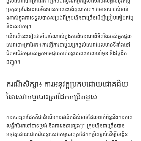
ផ្តល់សេវាបោះត្រាដែក។ អ្នកចង់ស្វែងរកអ្នកផ្តល់សេវាដែលផ្តល់នូវតម្លៃ
ប្រកួតប្រជែងដោយមិនមានការលះបង់គុណភាព។ វាមានសារៈសំខាន់
ណាស់ក្នុងការទទួលបានសម្រង់ពីក្រុមហ៊ុនជាច្រើនដើម្បីប្រៀបធៀបតម្លៃ
និងសេវាកម្ម។
លើសពីនេះទៀតវាចាំបាច់ណាស់ក្នុងការពិចារណាពីទីតាំងរបស់អ្នកផ្តល់
សេវាបោះត្រាដែក។ ការធ្វើការជាមួយអ្នកផ្តល់សេវាដែលមានទីតាំងនៅ
ជិតអាជីវកម្មរបស់អ្នកអាចជួយកាត់បន្ថយពេលវេលានាំមុខ និងថ្លៃដឹក
ជញ្ជូន។
ករណីសិក្សា៖ ការអនុវត្តប្រកបដោយជោគជ័យ
នៃសេវាកម្មបោះត្រាដែកកម្រិតខ្ពស់
ការបោះត្រាដែកគឺជាដំណើរការផលិតដ៏សំខាន់ដែលពាក់ព័ន្ធនឹងការកាត់
សន្លឹកដែកទៅជាទម្រង់ និងការរចនាផ្សេងៗ។ ក្រុមហ៊ុនជាច្រើនបាន
អនុវត្តដោយជោគជ័យនូវសេវាកម្មបោះត្រាដែកកម្រិតខ្ពស់ដើម្បីបង្កើន