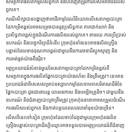
សមត្ថភាពផលិតកម្មរបស់ពួកគេ និងបំពេញតម្រូវការរបស់អតិថិជនរបស់
ពួកគេ។
ករណីសិក្សាបានបង្ហាញថាអាជីវកម្មដែលវិនិយោគលើសេវាកម្មបោះត្រា
ដែកកម្រិតខ្ពស់អាចសម្រេចបាននូវប្រសិទ្ធភាព ភាពជាក់លាក់ និង
ប្រសិទ្ធភាពខ្ពស់ក្នុងដំណើរការផលិតរបស់ពួកគេ។ តាមរយៈការប្រើប្រាស់
ឧបករណ៍ និងបច្ចេកវិទ្យាដ៏ទំនើប ក្រុមហ៊ុនទាំងនេះអាចផលិតគ្រឿង
បន្លាស់ដែលមានគុណភាពខ្ពស់ជាមួយនឹងការរចនាដ៏ស្មុគស្មាញ និង
ការអត់ធ្មត់យ៉ាងតឹងរ៉ឹង។
អត្ថប្រយោជន៍សំខាន់មួយនៃសេវាកម្មបោះត្រាដែកកម្រិតខ្ពស់គឺ
សមត្ថភាពក្នុងការផលិតផ្នែកបោះត្រាយ៉ាងរហ័ស និងត្រឹមត្រូវ។ នេះមាន
ប្រយោជន៍ជាពិសេសសម្រាប់ឧស្សាហកម្មដែលទាមទារបរិមាណដ៏ធំនៃ
ផ្នែកបោះត្រា ដូចជារថយន្ត យានអវកាស និងអេឡិចត្រូនិច។ ជាមួយនឹង
ឧបករណ៍ និងជំនាញបោះត្រាត្រឹមត្រូវ ក្រុមហ៊ុននានាអាចសម្រួលដំណើរ
ការផលិតរបស់ពួកគេ និងកាត់បន្ថយពេលវេលានាំមុខយ៉ាងច្រើន។
លើសពីនេះទៅទៀត ក្រុមហ៊ុនដែលចាប់ដៃគូជាមួយក្រុមហ៊ុនផលិត
គ្រឿងបន្លាស់បោះត្រាដ៏ល្បីឈ្មោះអាចទទួលបានអត្ថប្រយោជន៍ពីជំនាញ