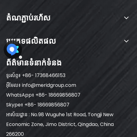
តំណភ្ជាប់រហ័ស
ប្រភេទផលិតផល
ព័ត៌មានទំនាក់ទំនង
ទូរស័ព្ទ៖ +86- 17368466153
អ៊ីមែល៖
info@meridgroup.com
WhatsApp៖ +86- 18669856807
Skype៖ +86- 18669856807
អាស័យដ្ឋាន : No.98 Wuguhe 1st Road, Tongji New
Economic Zone, Jimo District, Qingdao, China
266200