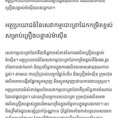
ចិត្តប្រកបដោយការយល់ដឹងដើម្បីបង្កើនគុណភាព និងដំណើរការនៃ
គ្រឿងបន្លាស់ម៉ាស៊ីនរបស់ពួកគេ។
អត្ថប្រយោជន៍នៃសេវាកម្មបោះត្រាដែកកម្រិតខ្ពស់
សម្រាប់គ្រឿងបន្លាស់ម៉ាស៊ីន
សេវាកម្មបោះត្រាដែកគឺជាទិដ្ឋភាពសំខាន់នៃការផលិតគ្រឿងបន្លាស់
ម៉ាស៊ីន។ អត្ថប្រយោជន៍នៃសេវាកម្មបោះត្រាដែកកម្រិតខ្ពស់គឺធំធេង រួម
ទាំងភាពជាក់លាក់ និងប្រសិទ្ធភាពក្នុងការផលិតសមាសធាតុគុណភាព
ខ្ពស់។ តាមរយៈការប្រើប្រាស់បច្ចេកវិជ្ជាទំនើប និងគ្រឿងម៉ាស៊ីន ក្រុមហ៊ុន
ផលិតអាចបង្កើតផ្នែកស្មុគស្មាញ និងស្មុគស្មាញដោយភាពងាយស្រួល។
អត្ថប្រយោជន៍សំខាន់មួយនៃសេវាកម្មបោះត្រាដែកគឺប្រសិទ្ធភាពចំណាយ
ដែលវាផ្តល់ជូន។ ដោយប្រើបច្ចេកទេសបោះត្រា ក្រុមហ៊ុនផលិតអាច
ផលិតគ្រឿងបន្លាស់ក្នុងបរិមាណច្រើនក្នុងតម្លៃទាបក្នុងមួយឯកតា។ នេះ
មិនត្រឹមតែជួយសន្សំប្រាក់ប៉ុណ្ណោះទេ ប៉ុន្តែថែមទាំងកាត់បន្ថយពេលវេលា