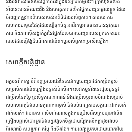
និងបទពិសោធន៍របស់ពួកគេនៅក្នុងឧស្សាហកម្មនេះ។ ក្រុមហ៊ុនផលិត
ទាំងនេះមានចំណេះដឹង និងសមត្ថភាពផលិតផ្នែកបោះត្រាផ្ទាល់ខ្លួន ដែល
បំពេញតម្រូវការពិសេសរបស់អតិថិជនរបស់ពួកគេ។ តាមរយៈការ
សហការជាមួយដៃគូដែលជឿទុកចិត្ត អាជីវកម្មអាចធានាបាននូវគុណ
ភាព និងភាពស៊ីសង្វាក់គ្នានៃផ្នែកដែលបានបោះត្រារបស់ពួកគេ ខណៈ
ពេលដែលធ្វើឱ្យដំណើរការផលិតកម្មរបស់ពួកគេប្រសើរឡើង។
សេចក្តីសន្និដ្ឋាន
អត្ថបទពិភាក្សាអំពីអត្ថប្រយោជន៍នៃសេវាកម្មបោះត្រាដែកកម្រិតខ្ពស់
សម្រាប់ការផលិតគ្រឿងបន្លាស់ម៉ាស៊ីន។ សេវាកម្មទាំងនេះផ្តល់ជូននូវ
ជម្រើសនៃតម្លៃ ប្រសិទ្ធភាព ភាពធន់ និងជម្រើសប្ដូរតាមបំណងសម្រាប់
សមាសធាតុដែលមានគុណភាពខ្ពស់ ដែលបំពេញតាមលក្ខណៈជាក់លាក់
ជាក់លាក់។ វាមានសារៈសំខាន់ណាស់ក្នុងការជ្រើសរើសក្រុមហ៊ុនផលិត
គ្រឿងបន្លាស់បោះត្រាដែលគួរឱ្យទុកចិត្តដោយផ្អែកលើកត្តាដូចជាបទ
ពិសោធន៍ សមត្ថភាព តម្លៃ និងទីតាំង។ ការអនុវត្តប្រកបដោយជោគជ័យ