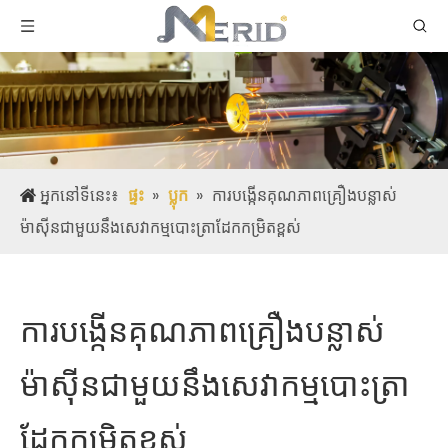
អ្នកនៅទីនេះ៖
ផ្ទះ
»
ប្លុក
»
ការបង្កើនគុណភាពគ្រឿងបន្លាស់
ម៉ាស៊ីនជាមួយនឹងសេវាកម្មបោះត្រាដែកកម្រិតខ្ពស់
ការបង្កើនគុណភាពគ្រឿងបន្លាស់
ម៉ាស៊ីនជាមួយនឹងសេវាកម្មបោះត្រា
ដែកកម្រិតខ្ពស់