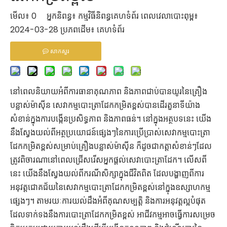
មើល៖
0
អ្នកនិពន្ធ៖ កម្មវិធីនិពន្ធគេហទំព័រ ពេលវេលាបោះពុម្ព៖
2024-03-28 ប្រភពដើម៖
គេហទំព័រ
សាកសួរ
នៅពេលនិយាយអំពីការធានាគុណភាព និងភាពជាប់បានយូរនៃគ្រឿង
បន្លាស់ម៉ាស៊ីន សេវាកម្មបោះត្រាដែកកម្រិតខ្ពស់បានដើរតួនាទីយ៉ាង
សំខាន់ក្នុងការបង្កើនប្រសិទ្ធភាព និងភាពធន់។ នៅក្នុងអត្ថបទនេះ យើង
នឹងស្វែងយល់ពីអត្ថប្រយោជន៍ផ្សេងៗនៃការប្រើប្រាស់សេវាកម្មបោះត្រា
ដែកកម្រិតខ្ពស់សម្រាប់គ្រឿងបន្លាស់ម៉ាស៊ីន ក៏ដូចជាកត្តាសំខាន់ៗដែល
ត្រូវពិចារណានៅពេលជ្រើសរើសអ្នកផ្តល់សេវាបោះត្រាដែក។ លើសពី
នេះ យើងនឹងស្វែងយល់ពីករណីសិក្សាក្នុងជីវិតពិត ដែលបង្ហាញពីការ
អនុវត្តជោគជ័យនៃសេវាកម្មបោះត្រាដែកកម្រិតខ្ពស់នៅក្នុងឧស្សាហកម្ម
ផ្សេងៗ។ តាមរយៈការយល់ដឹងអំពីគុណសម្បត្តិ និងការអនុវត្តល្អបំផុត
ដែលទាក់ទងនឹងការបោះត្រាដែកកម្រិតខ្ពស់ អាជីវកម្មអាចធ្វើការសម្រេច