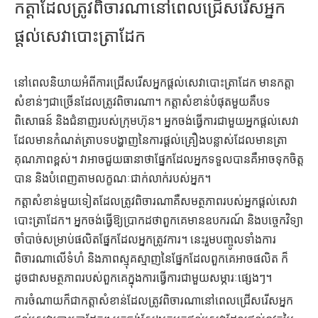
កត្តាដែលត្រូវពិចារណានៅពេលជ្រើសរើសអ្នក
ផ្តល់សេវាបោះត្រាដែក
នៅពេលនិយាយអំពីការជ្រើសរើសអ្នកផ្តល់សេវាបោះត្រាដែក មានកត្តា
សំខាន់ៗជាច្រើនដែលត្រូវពិចារណា។ កត្តាសំខាន់បំផុតមួយគឺបទ
ពិសោធន៍ និងជំនាញរបស់ក្រុមហ៊ុន។ អ្នកចង់ធ្វើការជាមួយអ្នកផ្តល់សេវា
ដែលមានកំណត់ត្រាបទបង្ហាញនៃការផ្តល់គ្រឿងបន្លាស់ដែលមានត្រា
គុណភាពខ្ពស់។ វាអាចជួយធានាថាផ្នែកដែលអ្នកទទួលបានគឺអាចទុកចិត្ត
បាន និងបំពេញតាមលក្ខណៈជាក់លាក់របស់អ្នក។
កត្តាសំខាន់មួយទៀតដែលត្រូវពិចារណាគឺសមត្ថភាពរបស់អ្នកផ្តល់សេវា
បោះត្រាដែក។ អ្នកចង់ធ្វើឱ្យប្រាកដថាពួកគេមានឧបករណ៍ និងបច្ចេកវិទ្យា
ចាំបាច់សម្រាប់ផលិតផ្នែកដែលអ្នកត្រូវការ។ នេះរួមបញ្ចូលទាំងការ
ពិចារណាលើទំហំ និងភាពស្មុគស្មាញនៃផ្នែកដែលពួកគេអាចផលិត ក៏
ដូចជាសមត្ថភាពរបស់ពួកគេក្នុងការធ្វើការជាមួយសម្ភារៈផ្សេងៗ។
ការចំណាយក៏ជាកត្តាសំខាន់ដែលត្រូវពិចារណានៅពេលជ្រើសរើសអ្នក