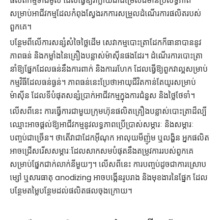
ផលិតកម្មទាំងមូល ដែលធ្វើឱ្យវាក្លាយជាជម្រើសដ៏មានប្រសិទ្ធភាព
សម្រាប់អាជីវកម្មដែលកំពុងស្វែងរកការសម្រួលដំណើរការផលិតរបស់
ពួកគេ។
បន្ថែមពីលើការសន្សំសំចៃថ្លៃដើម សេវាកម្មបោះត្រាដែកក៏ធានាបាននូវ
ភាពធន់ និងកម្លាំងនៃគ្រឿងបន្លាស់ម៉ាស៊ីនផងដែរ។ ដំណើរការបោះត្រា
នាំឱ្យផ្នែកដែលធន់នឹងការពាក់ និងការរហែក ដែលធ្វើឱ្យពួកវាល្អសម្រាប់
កម្មវិធីដែលធន់ធ្ងន់។ ភាពធន់នេះប្រែថាអាយុជីវិតកាន់តែយូរសម្រាប់
ម៉ាស៊ីន ដែលទីបំផុតសន្សំប្រាក់អាជីវកម្មក្នុងការជំនួស និងថ្លៃថែទាំ។
លើសពីនេះ ការធ្វើការជាមួយក្រុមហ៊ុនផលិតគ្រឿងបន្លាស់បោះត្រាដ៏ល្បី
ឈ្មោះអាចផ្តល់ឱ្យអាជីវកម្មនូវលទ្ធភាពប្រើប្រាស់សម្ភារៈ និងសម្ភារៈ
បញ្ចប់ជាច្រើន។ ថាតើវាជាដែកអ៊ីណុក អាលុយមីញ៉ូម ឬលង្ហិន អ្នកផលិត
អាចជ្រើសរើសសម្ភារៈដែលសាកសមបំផុតនឹងតម្រូវការរបស់ពួកគេ
សម្រាប់ផ្នែកជាក់លាក់នីមួយៗ។ លើសពីនេះ ការបញ្ចប់ដូចជាការស្រោប
ម្សៅ ឬសារធាតុ anodizing អាចបង្កើនរូបរាង និងមុខងារនៃផ្នែក ដែល
បន្ថែមតម្លៃបន្ថែមដល់ផលិតផលចុងក្រោយ។