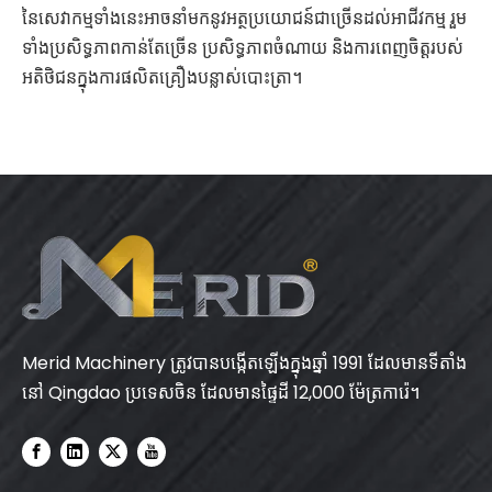
នៃសេវាកម្មទាំងនេះអាចនាំមកនូវអត្ថប្រយោជន៍ជាច្រើនដល់អាជីវកម្ម រួម
ទាំងប្រសិទ្ធភាពកាន់តែច្រើន ប្រសិទ្ធភាពចំណាយ និងការពេញចិត្តរបស់
អតិថិជនក្នុងការផលិតគ្រឿងបន្លាស់បោះត្រា។
Merid Machinery ត្រូវបានបង្កើតឡើងក្នុងឆ្នាំ 1991 ដែលមានទីតាំង
នៅ Qingdao ប្រទេសចិន ដែលមានផ្ទៃដី 12,000 ម៉ែត្រការ៉េ។