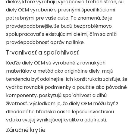
dielov, ktoré vyrábajú výrobcovia tretích strán, sú
diely OEM vyrobené s presnými špecifikáciami
potrebnými pre vaše auto. To znamená, že je
pravdepodobnejšie, že budú bezproblémovo
spolupracovať s existujúcimi dielmi, čím sa zníži
pravdepodobnosť opráv na linke.
Trvanlivosť a spoľahlivosť
Keďže diely OEM sú vyrobené z rovnakých
materiálov a metód ako originálne diely, majú
tendenciu byť odolnejšie. Ich konštrukcia zaisťuje, že
vydržia rovnaké podmienky a použitie ako pôvodné
komponenty, poskytujú spoľahlivosť a dlhú
životnosť. Výsledkom je, že diely OEM môžu byť z
dlhodobého hľadiska často lepšou investíciou
vďaka svojej vynikajúcej kvalite a odolnosti.
Záručné krytie