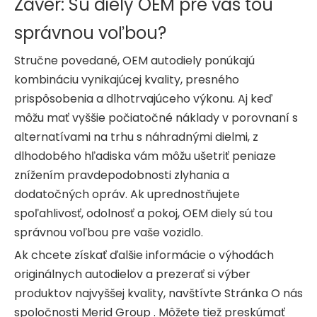
Záver: Sú diely OEM pre vás tou
správnou voľbou?
Stručne povedané, OEM autodiely ponúkajú
kombináciu vynikajúcej kvality, presného
prispôsobenia a dlhotrvajúceho výkonu. Aj keď
môžu mať vyššie počiatočné náklady v porovnaní s
alternatívami na trhu s náhradnými dielmi, z
dlhodobého hľadiska vám môžu ušetriť peniaze
znížením pravdepodobnosti zlyhania a
dodatočných opráv. Ak uprednostňujete
spoľahlivosť, odolnosť a pokoj, OEM diely sú tou
správnou voľbou pre vaše vozidlo.
Ak chcete získať ďalšie informácie o výhodách
originálnych autodielov a prezerať si výber
produktov najvyššej kvality, navštívte
Stránka O nás
spoločnosti Merid Group
. Môžete tiež preskúmať