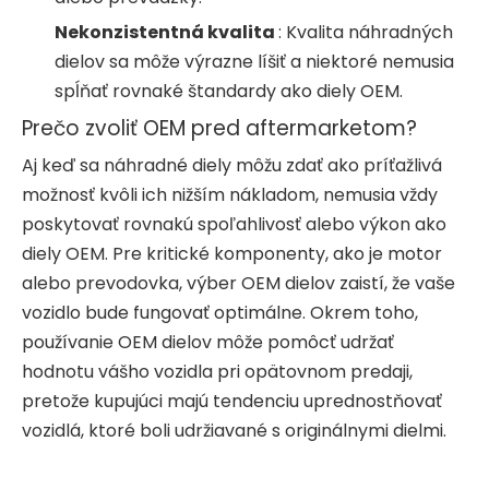
Nekonzistentná kvalita
: Kvalita náhradných
dielov sa môže výrazne líšiť a niektoré nemusia
spĺňať rovnaké štandardy ako diely OEM.
Prečo zvoliť OEM pred aftermarketom?
Aj keď sa náhradné diely môžu zdať ako príťažlivá
možnosť kvôli ich nižším nákladom, nemusia vždy
poskytovať rovnakú spoľahlivosť alebo výkon ako
diely OEM. Pre kritické komponenty, ako je motor
alebo prevodovka, výber OEM dielov zaistí, že vaše
vozidlo bude fungovať optimálne. Okrem toho,
používanie OEM dielov môže pomôcť udržať
hodnotu vášho vozidla pri opätovnom predaji,
pretože kupujúci majú tendenciu uprednostňovať
vozidlá, ktoré boli udržiavané s originálnymi dielmi.