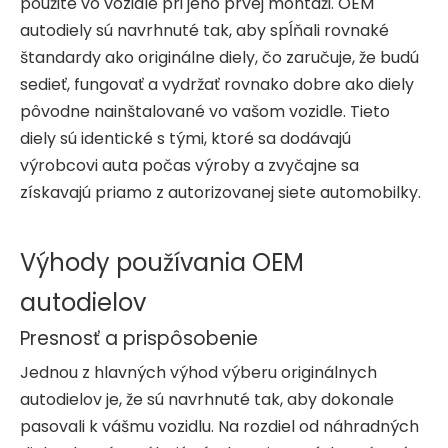
použité vo vozidle pri jeho prvej montáži. OEM
autodiely sú navrhnuté tak, aby spĺňali rovnaké
štandardy ako originálne diely, čo zaručuje, že budú
sedieť, fungovať a vydržať rovnako dobre ako diely
pôvodne nainštalované vo vašom vozidle. Tieto
diely sú identické s tými, ktoré sa dodávajú
výrobcovi auta počas výroby a zvyčajne sa
získavajú priamo z autorizovanej siete automobilky.
Výhody používania OEM
autodielov
Presnosť a prispôsobenie
Jednou z hlavných výhod výberu originálnych
autodielov je, že sú navrhnuté tak, aby dokonale
pasovali k vášmu vozidlu. Na rozdiel od náhradných