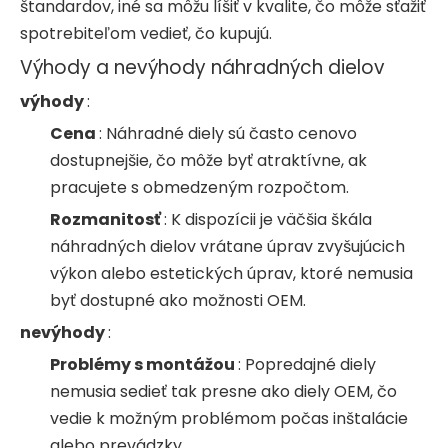
štandardov, iné sa môžu líšiť v kvalite, čo môže sťažiť
spotrebiteľom vedieť, čo kupujú.
Výhody a nevýhody náhradných dielov
výhody
:
Cena
: Náhradné diely sú často cenovo
dostupnejšie, čo môže byť atraktívne, ak
pracujete s obmedzeným rozpočtom.
Rozmanitosť
: K dispozícii je väčšia škála
náhradných dielov vrátane úprav zvyšujúcich
výkon alebo estetických úprav, ktoré nemusia
byť dostupné ako možnosti OEM.
nevýhody
:
Problémy s montážou
: Popredajné diely
nemusia sedieť tak presne ako diely OEM, čo
vedie k možným problémom počas inštalácie
alebo prevádzky.