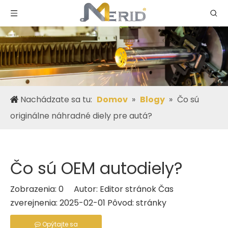
Nachádzate sa tu:
Domov
»
Blogy
»
Čo sú
originálne náhradné diely pre autá?
Čo sú OEM autodiely?
Zobrazenia:
0
Autor: Editor stránok Čas
zverejnenia: 2025-02-01 Pôvod:
stránky
Opýtajte sa