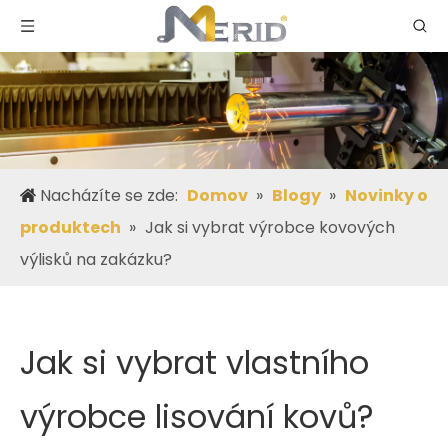
Nacházíte se zde:
Domov
»
Blogy
»
Novinky o
produktech
»
Jak si vybrat výrobce kovových
výlisků na zakázku?
Jak si vybrat vlastního
výrobce lisování kovů?