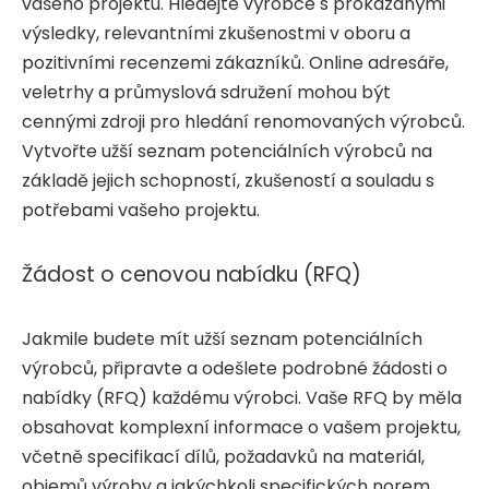
vašeho projektu. Hledejte výrobce s prokázanými
výsledky, relevantními zkušenostmi v oboru a
pozitivními recenzemi zákazníků. Online adresáře,
veletrhy a průmyslová sdružení mohou být
cennými zdroji pro hledání renomovaných výrobců.
Vytvořte užší seznam potenciálních výrobců na
základě jejich schopností, zkušeností a souladu s
potřebami vašeho projektu.
Žádost o cenovou nabídku (RFQ)
Jakmile budete mít užší seznam potenciálních
výrobců, připravte a odešlete podrobné žádosti o
nabídky (RFQ) každému výrobci. Vaše RFQ by měla
obsahovat komplexní informace o vašem projektu,
včetně specifikací dílů, požadavků na materiál,
objemů výroby a jakýchkoli specifických norem