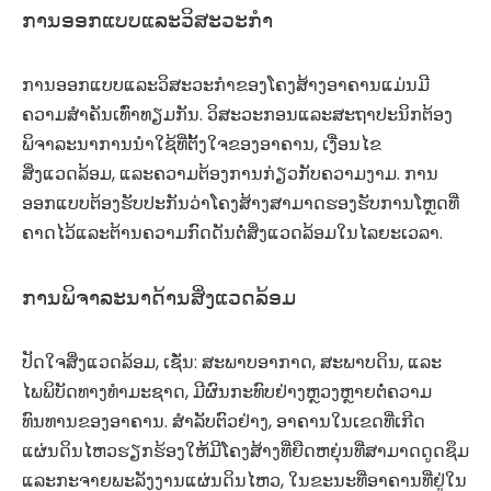
ການອອກແບບແລະວິສະວະກໍາ
ການອອກແບບແລະວິສະວະກໍາຂອງໂຄງສ້າງອາຄານແມ່ນມີ
ຄວາມສໍາຄັນເທົ່າທຽມກັນ. ວິສະວະກອນແລະສະຖາປະນິກຕ້ອງ
ພິຈາລະນາການນໍາໃຊ້ທີ່ຕັ້ງໃຈຂອງອາຄານ, ເງື່ອນໄຂ
ສິ່ງແວດລ້ອມ, ແລະຄວາມຕ້ອງການກ່ຽວກັບຄວາມງາມ. ການ
ອອກແບບຕ້ອງຮັບປະກັນວ່າໂຄງສ້າງສາມາດຮອງຮັບການໂຫຼດທີ່
ຄາດໄວ້ແລະຕ້ານຄວາມກົດດັນຕໍ່ສິ່ງແວດລ້ອມໃນໄລຍະເວລາ.
ການພິຈາລະນາດ້ານສິ່ງແວດລ້ອມ
ປັດໃຈສິ່ງແວດລ້ອມ, ເຊັ່ນ: ສະພາບອາກາດ, ສະພາບດິນ, ແລະ
ໄພພິບັດທາງທໍາມະຊາດ, ມີຜົນກະທົບຢ່າງຫຼວງຫຼາຍຕໍ່ຄວາມ
ທົນທານຂອງອາຄານ. ສໍາລັບຕົວຢ່າງ, ອາຄານໃນເຂດທີ່ເກີດ
ແຜ່ນດິນໄຫວຮຽກຮ້ອງໃຫ້ມີໂຄງສ້າງທີ່ຍືດຫຍຸ່ນທີ່ສາມາດດູດຊຶມ
ແລະກະຈາຍພະລັງງານແຜ່ນດິນໄຫວ, ໃນຂະນະທີ່ອາຄານທີ່ຢູ່ໃນ