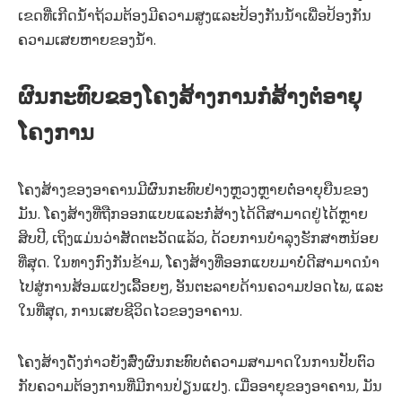
ເຂດທີ່ເກີດນໍ້າຖ້ວມຕ້ອງມີຄວາມສູງແລະປ້ອງກັນນ້ໍາເພື່ອປ້ອງກັນ
ຄວາມເສຍຫາຍຂອງນ້ໍາ.
ຜົນກະທົບຂອງໂຄງສ້າງການກໍ່ສ້າງຕໍ່ອາຍຸ
ໂຄງການ
ໂຄງສ້າງຂອງອາຄານມີຜົນກະທົບຢ່າງຫຼວງຫຼາຍຕໍ່ອາຍຸຍືນຂອງ
ມັນ. ໂຄງສ້າງທີ່ຖືກອອກແບບແລະກໍ່ສ້າງໄດ້ດີສາມາດຢູ່ໄດ້ຫຼາຍ
ສິບປີ, ເຖິງແມ່ນວ່າສັດຕະວັດແລ້ວ, ດ້ວຍການບໍາລຸງຮັກສາຫນ້ອຍ
ທີ່ສຸດ. ໃນທາງກົງກັນຂ້າມ, ໂຄງສ້າງທີ່ອອກແບບມາບໍ່ດີສາມາດນໍາ
ໄປສູ່ການສ້ອມແປງເລື້ອຍໆ, ອັນຕະລາຍດ້ານຄວາມປອດໄພ, ແລະ
ໃນທີ່ສຸດ, ການເສຍຊີວິດໄວຂອງອາຄານ.
ໂຄງສ້າງດັ່ງກ່າວຍັງສົ່ງຜົນກະທົບຕໍ່ຄວາມສາມາດໃນການປັບຕົວ
ກັບຄວາມຕ້ອງການທີ່ມີການປ່ຽນແປງ. ເມື່ອອາຍຸຂອງອາຄານ, ມັນ