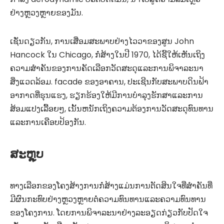
ຢ່າງຫຼວງຫຼາຍຂອງມັນ.
ເຊັ່ນດຽວກັນ, ການເສື່ອມສະພາບຢ່າງໄວວາຂອງສູນ John
Hancock ໃນ Chicago, ກໍ່ສ້າງໃນປີ 1970, ໄດ້ຊີ້ໃຫ້ເຫັນເຖິງ
ຄວາມສໍາຄັນຂອງການຄັດເລືອກວັດສະດຸແລະການພິຈາລະນາ
ສິ່ງແວດລ້ອມ. facade ຂອງອາຄານ, ປະເຊີນກັບສະພາບດິນຟ້າ
ອາກາດທີ່ຮຸນແຮງ, ຮຽກຮ້ອງໃຫ້ມີການບໍາລຸງຮັກສາແລະການ
ສ້ອມແປງເລື້ອຍໆ, ເນັ້ນຫນັກເຖິງຄວາມຕ້ອງການວັດສະດຸທົນທານ
ແລະການເຄືອບປ້ອງກັນ.
ສະຫຼຸບ
ທາງເລືອກຂອງໂຄງສ້າງການກໍ່ສ້າງແມ່ນການຕັດສິນໃຈທີ່ສໍາຄັນທີ່
ມີຜົນກະທົບຢ່າງຫຼວງຫຼາຍຕໍ່ຄວາມທົນທານແລະຄວາມທົນທານ
ຂອງໂຄງການ. ໂດຍການພິຈາລະນາຢ່າງລະອຽດກ່ຽວກັບປັດໃຈ