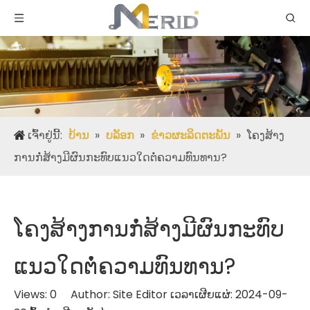
ເຈົ້າຢູ່ນີ້:
ບ້ານ
»
ບລັອກ
»
ຂ່າວຜະລິດຕະພັນ
»
ໂຄງສ້າງ
ການກໍ່ສ້າງມີຜົນກະທົບແນວໃດຕໍ່ຄວາມທົນທານ?
ໂຄງສ້າງການກໍ່ສ້າງມີຜົນກະທົບ
ແນວໃດຕໍ່ຄວາມທົນທານ?
Views:
0
Author: Site Editor ເວລາເຜີຍແຜ່: 2024-09-