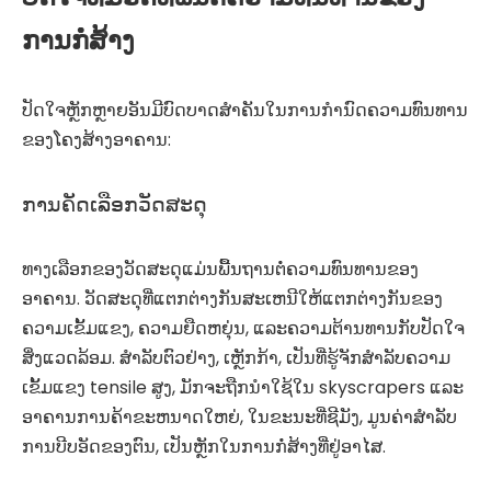
ການກໍ່ສ້າງ
ປັດໃຈຫຼັກຫຼາຍອັນມີບົດບາດສໍາຄັນໃນການກໍານົດຄວາມທົນທານ
ຂອງໂຄງສ້າງອາຄານ:
ການຄັດເລືອກວັດສະດຸ
ທາງເລືອກຂອງວັດສະດຸແມ່ນພື້ນຖານຕໍ່ຄວາມທົນທານຂອງ
ອາຄານ. ວັດສະດຸທີ່ແຕກຕ່າງກັນສະເຫນີໃຫ້ແຕກຕ່າງກັນຂອງ
ຄວາມເຂັ້ມແຂງ, ຄວາມຍືດຫຍຸ່ນ, ແລະຄວາມຕ້ານທານກັບປັດໃຈ
ສິ່ງແວດລ້ອມ. ສໍາລັບຕົວຢ່າງ, ເຫຼັກກ້າ, ເປັນທີ່ຮູ້ຈັກສໍາລັບຄວາມ
ເຂັ້ມແຂງ tensile ສູງ, ມັກຈະຖືກນໍາໃຊ້ໃນ skyscrapers ແລະ
ອາຄານການຄ້າຂະຫນາດໃຫຍ່, ໃນຂະນະທີ່ຊີມັງ, ມູນຄ່າສໍາລັບ
ການບີບອັດຂອງຕົນ, ເປັນຫຼັກໃນການກໍ່ສ້າງທີ່ຢູ່ອາໄສ.