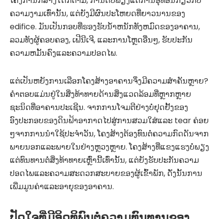
ໂຄງການກໍ່ສ້າງໃດກໍ່ຕາມ, ກໍານົດບໍ່ພຽງແຕ່ການອຸທອນກ່ຽວກັບ
ຄວາມງາມເທົ່ານັ້ນ, ແຕ່ຍັງມີຜົນປະໂຫຍດທີ່ຍາວນານຂອງ
edifice. ມັນເປັນກອບທີ່ຮອງຮັບນ້ໍາຫນັກທັງຫມົດຂອງອາຄານ,
ລວມທັງຜູ້ຄອບຄອງ, ເຟີນີເຈີ, ແລະການໂຫຼດອື່ນໆ, ຮັບປະກັນ
ຄວາມຫມັ້ນຄົງແລະຄວາມປອດໄພ.
ແຕ່ເປັນຫຍັງການເລືອກໂຄງສ້າງອາຄານຈຶ່ງມີຄວາມສຳຄັນຫຼາຍ?
ຄໍາຕອບແມ່ນຢູ່ໃນສິ່ງທ້າທາຍດ້ານສິ່ງແວດລ້ອມທີ່ຫຼາກຫຼາຍ
ຊະນິດທີ່ອາຄານປະເຊີນ. ຈາກການໂຈມຕີຢ່າງບໍ່ຢຸດຢັ້ງຂອງ
ອົງປະກອບຂອງດິນຟ້າອາກາດໄປສູ່ການສວມໃສ່ແລະ tear ຄ່ອຍ
ໆຈາກການນໍາໃຊ້ປະຈໍາວັນ, ໂຄງສ້າງຕ້ອງທົນຕໍ່ຄວາມກົດດັນຈາກ
ພາຍນອກແລະພາຍໃນຢ່າງຫຼວງຫຼາຍ. ໂຄງສ້າງທີ່ແຂງແຮງບໍ່ພຽງ
ແຕ່ທົນທານຕໍ່ສິ່ງທ້າທາຍເຫຼົ່ານີ້ເທົ່ານັ້ນ, ແຕ່ຍັງຮັບປະກັນຄວາມ
ປອດໄພແລະຄວາມສະດວກສະບາຍຂອງຜູ້ເຂົ້າພັກ, ດັ່ງນັ້ນການ
ເພີ່ມມູນຄ່າແລະອາຍຸຂອງອາຄານ.
ປັດໃຈທີ່ມີອິດທິພົນຕໍ່ຄວາມທົນທານຂອງ