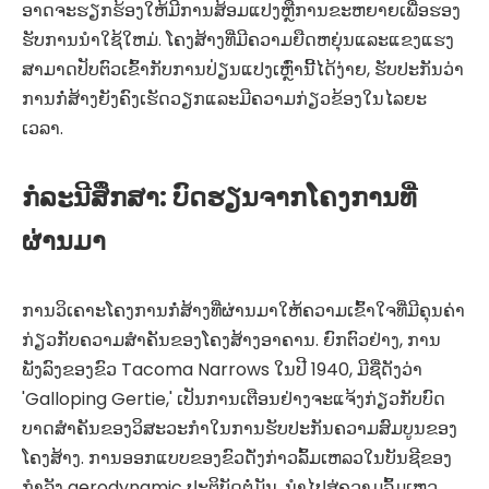
ອາດຈະຮຽກຮ້ອງໃຫ້ມີການສ້ອມແປງຫຼືການຂະຫຍາຍເພື່ອຮອງ
ຮັບການນໍາໃຊ້ໃຫມ່. ໂຄງສ້າງທີ່ມີຄວາມຍືດຫຍຸ່ນແລະແຂງແຮງ
ສາມາດປັບຕົວເຂົ້າກັບການປ່ຽນແປງເຫຼົ່ານີ້ໄດ້ງ່າຍ, ຮັບປະກັນວ່າ
ການກໍ່ສ້າງຍັງຄົງເຮັດວຽກແລະມີຄວາມກ່ຽວຂ້ອງໃນໄລຍະ
ເວລາ.
ກໍລະນີສຶກສາ: ບົດຮຽນຈາກໂຄງການທີ່
ຜ່ານມາ
ການວິເຄາະໂຄງການກໍ່ສ້າງທີ່ຜ່ານມາໃຫ້ຄວາມເຂົ້າໃຈທີ່ມີຄຸນຄ່າ
ກ່ຽວກັບຄວາມສໍາຄັນຂອງໂຄງສ້າງອາຄານ. ຍົກຕົວຢ່າງ, ການ
ພັງລົງຂອງຂົວ Tacoma Narrows ໃນປີ 1940, ມີຊື່ດັງວ່າ
'Galloping Gertie,' ເປັນການເຕືອນຢ່າງຈະແຈ້ງກ່ຽວກັບບົດ
ບາດສໍາຄັນຂອງວິສະວະກໍາໃນການຮັບປະກັນຄວາມສົມບູນຂອງ
ໂຄງສ້າງ. ການອອກແບບຂອງຂົວດັ່ງກ່າວລົ້ມເຫລວໃນບັນຊີຂອງ
ກໍາລັງ aerodynamic ປະຕິບັດຕໍ່ມັນ, ນໍາໄປສູ່ຄວາມລົ້ມເຫຼວ