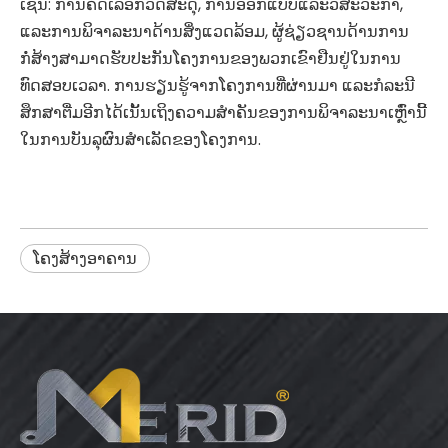
ເຊັ່ນ: ການຄັດເລືອກວັດສະດຸ, ການອອກແບບແລະວິສະວະກໍາ,
ແລະການພິຈາລະນາດ້ານສິ່ງແວດລ້ອມ, ຜູ້ຊ່ຽວຊານດ້ານການ
ກໍ່ສ້າງສາມາດຮັບປະກັນໂຄງການຂອງພວກເຂົາຢືນຢູ່ໃນການ
ທົດສອບເວລາ. ການຮຽນຮູ້ຈາກໂຄງການທີ່ຜ່ານມາ ແລະກໍລະນີ
ສຶກສາຕື່ມອີກໄດ້ເນັ້ນເຖິງຄວາມສໍາຄັນຂອງການພິຈາລະນາເຫຼົ່ານີ້
ໃນການບັນລຸຜົນສໍາເລັດຂອງໂຄງການ.
ໂຄງສ້າງອາຄານ