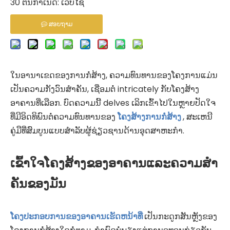
30 ຕົ້ນກໍາເນີດ:
ເວັບໄຊ
ສອບຖາມ
ໃນອານາເຂດຂອງການກໍ່ສ້າງ, ຄວາມທົນທານຂອງໂຄງການແມ່ນ
ເປັນຄວາມກັງວົນສໍາຄັນ, ເຊື່ອມຕໍ່ intricately ກັບໂຄງສ້າງ
ອາຄານທີ່ເລືອກ. ບົດຄວາມນີ້ delves ເລິກເຂົ້າໄປໃນຫຼາຍປັດໃຈ
ທີ່ມີອິດທິພົນຕໍ່ຄວາມທົນທານຂອງ
ໂຄງສ້າງການກໍ່ສ້າງ
, ສະເຫນີ
ຄູ່ມືທີ່ສົມບູນແບບສໍາລັບຜູ້ຊ່ຽວຊານດ້ານອຸດສາຫະກໍາ.
ເຂົ້າໃຈໂຄງສ້າງຂອງອາຄານແລະຄວາມສໍາ
ຄັນຂອງມັນ
ໂຄງປະກອບການຂອງອາຄານເຮັດຫນ້າທີ່
ເປັນກະດູກສັນຫຼັງຂອງ