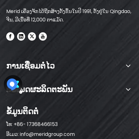
Merid ເຄື່ອງຈັກໄດ້ຖືກສ້າງຕັ້ງຂຶ້ນໃນປີ 1991, ຕັ້ງຢູ່ໃນ Qingdao,
ຈີນ, ມີເນື້ອທີ່ 12,000 ຕາແມັດ.
ການເຊື່ອມຕໍ່ໄວ
ປະເພດຜະລິດຕະພັນ
ຂໍ້ມູນຕິດຕໍ່
ໂທ: +86- 17368466153
ອີເມວ:
info@meridgroup.com