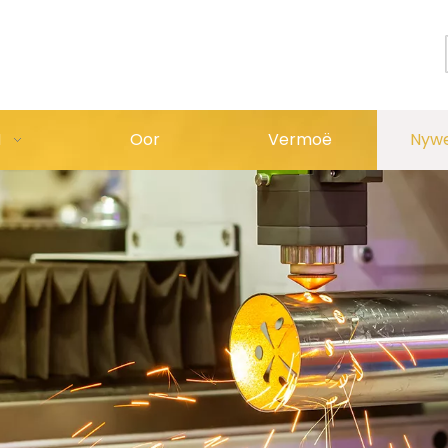
M
Oor
Vermoë
Nyw