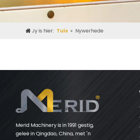
Jy is hier:
Tuis
»
Nywerhede
Merid Machinery is in 1991 gestig,
geleë in Qingdao, China, met 'n