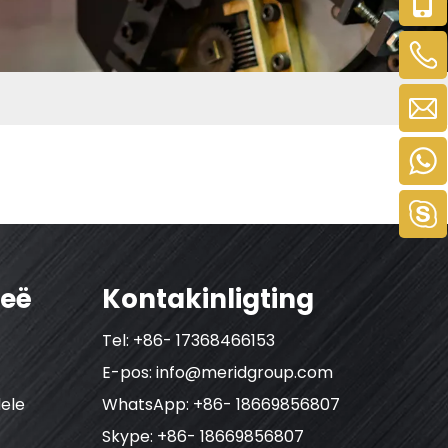
ieë
Kontakinligting
Tel: +86- 17368466153
E-pos:
info@meridgroup.com
ele
WhatsApp: +86- 18669856807
Skype: +86- 18669856807