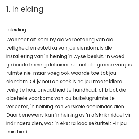
1. Inleiding
Inleiding
Wanneer dit kom by die verbetering van die
veiligheid en estetika van jou eiendom, is die
installering van 'n heining 'n wyse besluit. ’n Goed
geboude heining definieer nie net die grense van jou
ruimte nie, maar voeg ook waarde toe tot jou
eiendom. Of jy nou op soek is na jou troeteldiere
veilig te hou, privaatheid te handhaaf, of bloot die
algehele voorkoms van jou buitelugruimte te
verbeter, 'n heining kan verskeie doeleindes dien.
Daarbenewens kan 'n heining as 'n afskrikmiddel vir
indringers dien, wat 'n ekstra laag sekuriteit vir jou
huis bied.