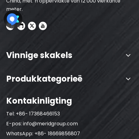
China, met 'n oppervlakte van 12 000 vierkante
meter.
Vinnige skakels
Produkkategorieë
Kontakinligting
Tel: +86- 17368466153
E-pos:
info@meridgroup.com
WhatsApp: +86- 18669856807