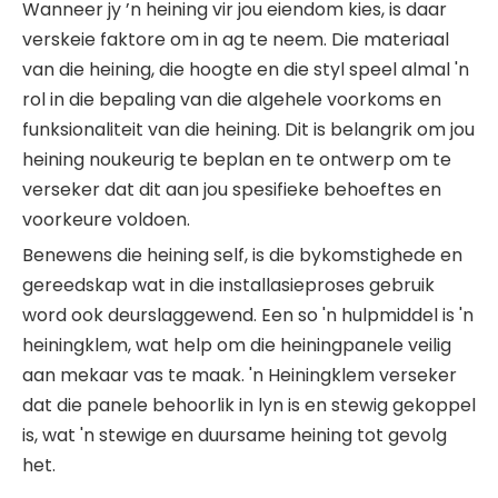
Wanneer jy ’n heining vir jou eiendom kies, is daar
verskeie faktore om in ag te neem. Die materiaal
van die heining, die hoogte en die styl speel almal 'n
rol in die bepaling van die algehele voorkoms en
funksionaliteit van die heining. Dit is belangrik om jou
heining noukeurig te beplan en te ontwerp om te
verseker dat dit aan jou spesifieke behoeftes en
voorkeure voldoen.
Benewens die heining self, is die bykomstighede en
gereedskap wat in die installasieproses gebruik
word ook deurslaggewend. Een so 'n hulpmiddel is 'n
heiningklem, wat help om die heiningpanele veilig
aan mekaar vas te maak. 'n Heiningklem verseker
dat die panele behoorlik in lyn is en stewig gekoppel
is, wat 'n stewige en duursame heining tot gevolg
het.